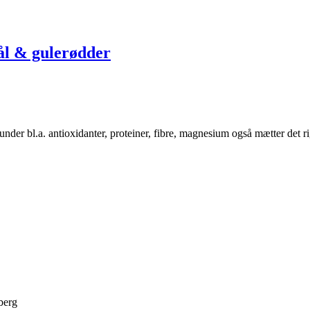
ål & gulerødder
nder bl.a. antioxidanter, proteiner, fibre, magnesium også mætter det r
berg