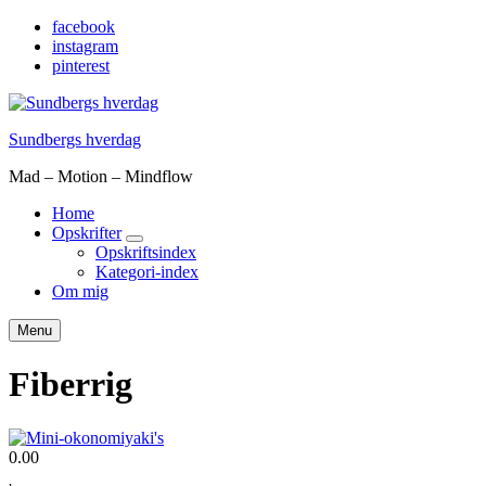
facebook
instagram
pinterest
Sundbergs hverdag
Mad – Motion – Mindflow
Home
Opskrifter
expand
Opskriftsindex
child
Kategori-index
menu
Om mig
Søg
Menu
Fiberrig
0.00