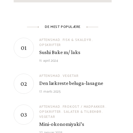
DE MEST POPULÆRE
AFTENSMAD
FISK & SKALDYR
OPSKRIFTER
Sushi Bake m/ laks
11. april 2024
AFTENSMAD
VEGETAR
Den lækreste beluga-lasagne
17. marts 2025
AFTENSMAD
FROKOST / MADPAKKER
OPSKRIFTER
SALATER & TILBEHØR
VEGETAR
Mini-okonomiyaki’s
27. januar 2025