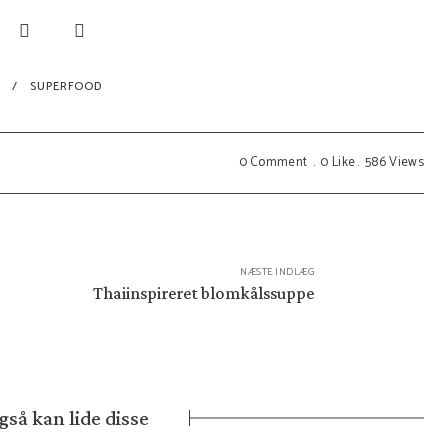
G
SUPERFOOD
0 Comment
0
Like
586
Views
NÆSTE INDLÆG
Thaiinspireret blomkålssuppe
så kan lide disse