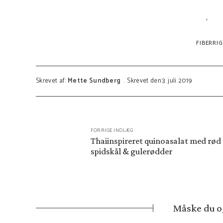
FIBERRI
Skrevet af:
Mette Sundberg
Skrevet den:3. juli 2019
FORRIGE INDLÆG
Thaiinspireret quinoasalat med rød
spidskål & gulerødder
Måske du og