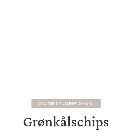
SALATER & TILBEHØR
SNACKS
Grønkålschips