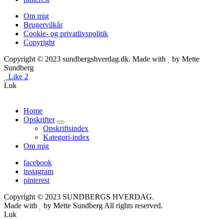
Om mig
Brugervilkår
Cookie- og privatlivspolitik
Copyright
Copyright © 2023 sundbergshverdag.dk. Made with
by Mette
Sundberg
Like
2
Luk
Home
Opskrifter
expand
Opskriftsindex
child
Kategori-index
menu
Om mig
facebook
instagram
pinterest
Copyright © 2023 SUNDBERGS HVERDAG.
Made with
by Mette Sundberg All rights reserved.
Luk