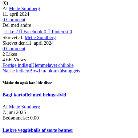
(0)
Af
Mette Sundberg
11. april 2024
0 Comment
Del med andre
Like
2
Facebook
0
Pinterest
0
Skrevet af:
Mette Sundberg
Skrevet den:11. april 2024
0 Comment
2
Likes
4.6K
Views
Indlægsnavigation
Forrige indlæg
Hjemmelavet chiliolie
Næste indlæg
Bowl m/ blomkålsnuggets
Måske du også kan lide disse
Bagt kartoffel med beluga-fyld
Af
Mette Sundberg
7. juni 2025
Bedømmelse: 0.00
Lækre veggieballs af sorte bønner