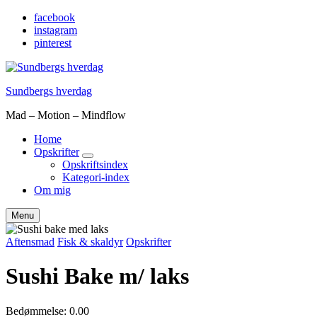
facebook
instagram
pinterest
Sundbergs hverdag
Mad – Motion – Mindflow
Home
Opskrifter
expand
Opskriftsindex
child
Kategori-index
menu
Om mig
Søg
Menu
Aftensmad
Fisk & skaldyr
Opskrifter
Sushi Bake m/ laks
Bedømmelse: 0.00