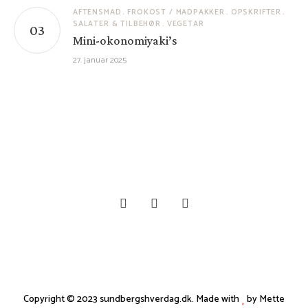
AFTENSMAD
FROKOST / MADPAKKER
OPSKRIFTER
SALATER & TILBEHØR
VEGETAR
Mini-okonomiyaki’s
27. januar 2025
Copyright © 2023 sundbergshverdag.dk. Made with
by Mette