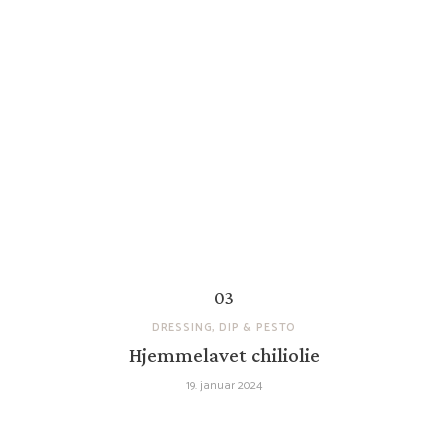
DRESSING, DIP & PESTO
Hjemmelavet chiliolie
19. januar 2024