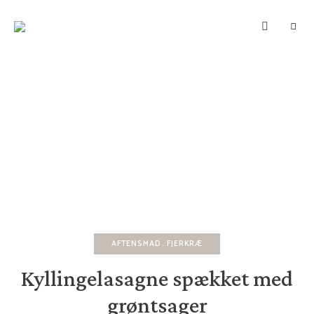
SUNDBERGS
Mad
–
HVERDAG
Motion
–
Mindflow
AFTENSMAD
FJERKRÆ
Kyllingelasagne spækket med
grøntsager