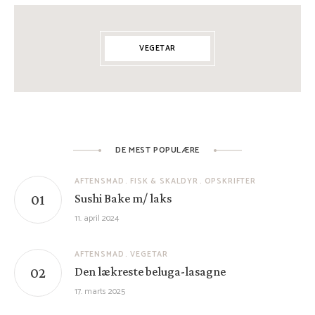
VEGETAR
DE MEST POPULÆRE
AFTENSMAD
FISK & SKALDYR
OPSKRIFTER
Sushi Bake m/ laks
11. april 2024
AFTENSMAD
VEGETAR
Den lækreste beluga-lasagne
17. marts 2025