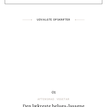
UDVALGTE OPSKRIFTER
AFTENSMAD
VEGETAR
Den lækreste beluga-lasagne