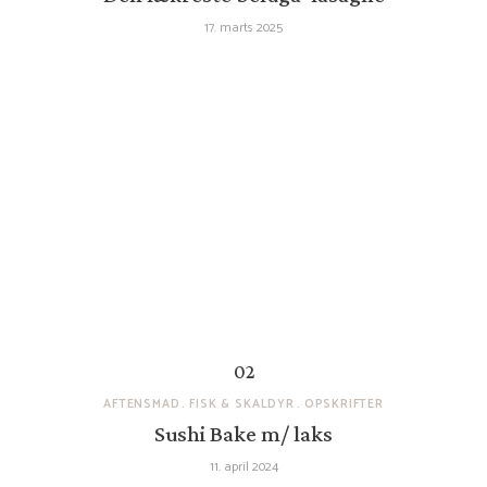
17. marts 2025
AFTENSMAD
FISK & SKALDYR
OPSKRIFTER
Sushi Bake m/ laks
11. april 2024