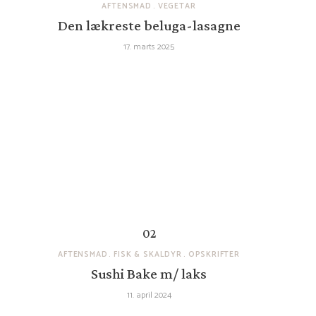
AFTENSMAD
VEGETAR
Den lækreste beluga-lasagne
17. marts 2025
AFTENSMAD
FISK & SKALDYR
OPSKRIFTER
Sushi Bake m/ laks
11. april 2024