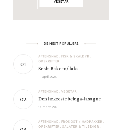
VEGETAR
DE MEST POPULÆRE
AFTENSMAD
FISK & SKALDYR
OPSKRIFTER
Sushi Bake m/ laks
11. april 2024
AFTENSMAD
VEGETAR
Den lækreste beluga-lasagne
17. marts 2025
AFTENSMAD
FROKOST / MADPAKKER
OPSKRIFTER
SALATER & TILBEHØR