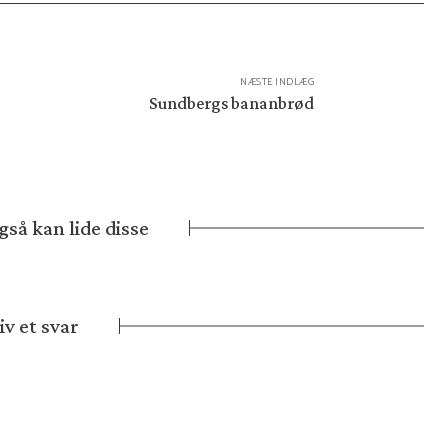
NÆSTE INDLÆG
Sundbergs bananbrød
så kan lide disse
iv et svar