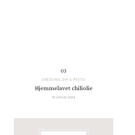
DRESSING, DIP & PESTO
Hjemmelavet chiliolie
19. januar 2024