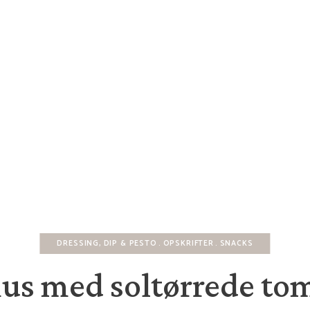
DRESSING, DIP & PESTO
OPSKRIFTER
SNACKS
s med soltørrede tom