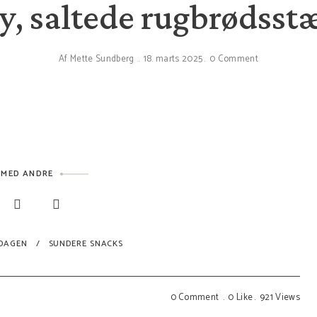
py, saltede rugbrødsst
Af
Mette Sundberg
18. marts 2025
0 Comment
 MED ANDRE
RDAGEN
SUNDERE SNACKS
0 Comment
0
Like
921
Views